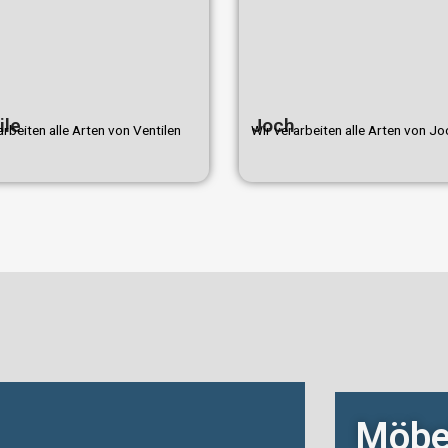
ile
Joch
rbeiten alle Arten von Ventilen
Wir verarbeiten alle Arten von J
Möbel