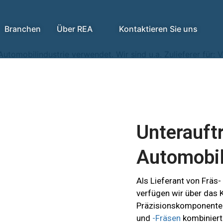
Branchen
Über REA
Kontaktieren Sie uns
Automobilindustrie verwendet. Wir sind u.a. Zulieferer für:
Unterauft
Automobil
Als Lieferant von Fräs-
verfügen wir über das
Präzisionskomponenten
und
-Fräsen
kombiniert