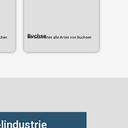
Buchse
ochen
Wir bearbeiten alle Arten von Buchsen
industrie